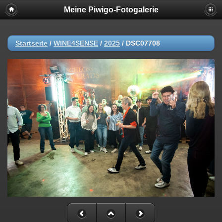
Meine Piwigo-Fotogalerie
Startseite
/
WINE4SENSE
/
2025
/
DSC07708