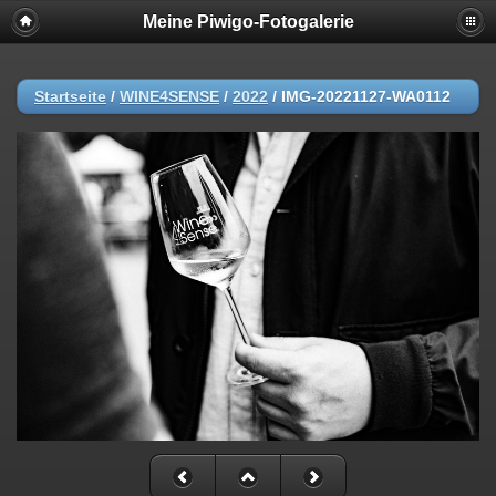
Meine Piwigo-Fotogalerie
Startseite
/
WINE4SENSE
/
2022
/
IMG-20221127-WA0112