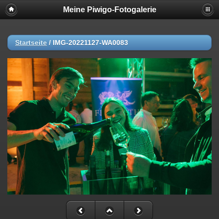
Meine Piwigo-Fotogalerie
Startseite
/
IMG-20221127-WA0083