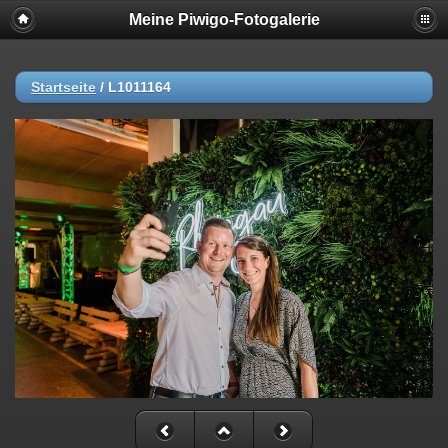
Meine Piwigo-Fotogalerie
Startseite
/
L1011164