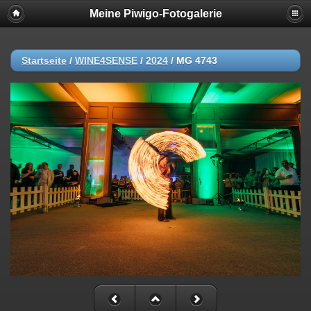
Meine Piwigo-Fotogalerie
Startseite
/
WINE4SENSE
/
2024
/
MG 4743