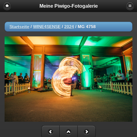
Meine Piwigo-Fotogalerie
Startseite
/
WINE4SENSE
/
2024
/
MG 4758