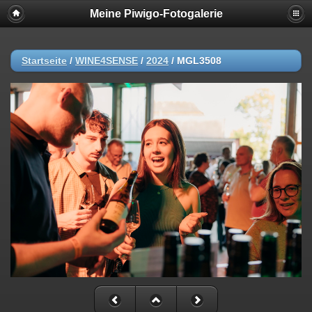
Meine Piwigo-Fotogalerie
Startseite
/
WINE4SENSE
/
2024
/
MGL3508