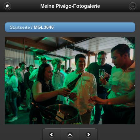
Meine Piwigo-Fotogalerie
Startseite
/
MGL3646