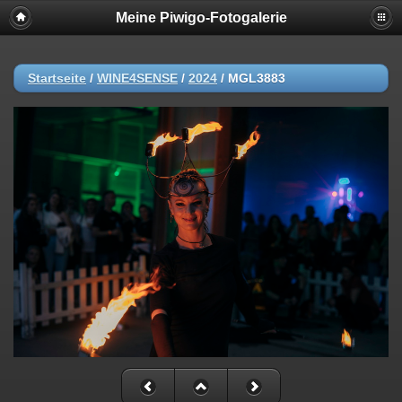
Meine Piwigo-Fotogalerie
Startseite
/
WINE4SENSE
/
2024
/
MGL3883