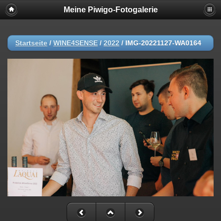
Meine Piwigo-Fotogalerie
Startseite
/
WINE4SENSE
/
2022
/
IMG-20221127-WA0164