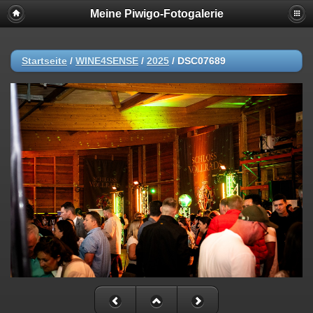
Meine Piwigo-Fotogalerie
Startseite
/
WINE4SENSE
/
2025
/
DSC07689